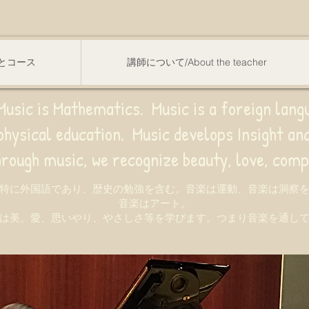
スンとコース
講師について/About the teacher
usic is Mathematics. Music is a foreign lang
sical education.
Music develops Insight a
e recognize beauty, love, compassion,
特に外国語であり、歴史の勉強を含む。音楽は運動、音楽は洞察
音楽はアート。
は美、愛、思いやり、やさしさ等を学びます。つまり音楽を通し