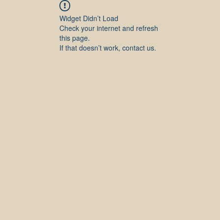
Widget Didn’t Load
Check your internet and refresh
this page.
If that doesn’t work, contact us.