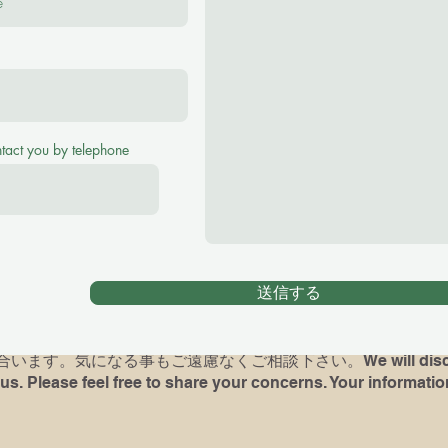
se feel free to ask me any questions！
(¥2500 for 40 minutes, ¥3000 for 60 minutes Tr
ntact you by telephone
アノレッスンをご希望の場合、お子様の英語レヴェル、環境をお
がある方は最後に弾いていた曲や、使っていた本を教えて下さい
時には完璧でなくても、何か弾いて頂けますと、今後の展望が
送信する
dren) had piano lessons before, please let me know what bo
d if possible, bring the book and play for me( It's not a test
ます。気になる事もご遠慮なくご相談下さい。We will discuss 
us. Please feel free to share your concerns. Your information