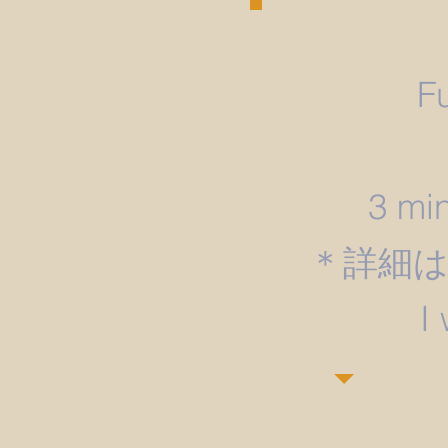
F
3 min
＊詳細
​I