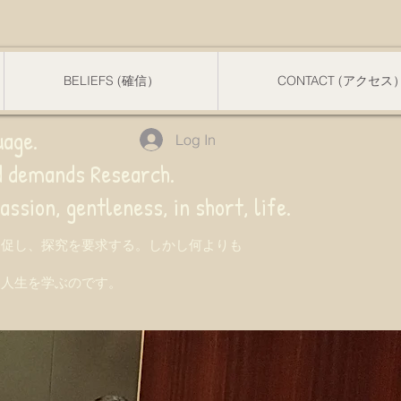
BELIEFS (確信）
CONTACT (アクセス
uage.
Log In
nd demands Research.
 gentleness, in short, life.
を促し、探究を要求する。しかし何よりも
て人生を学ぶのです。