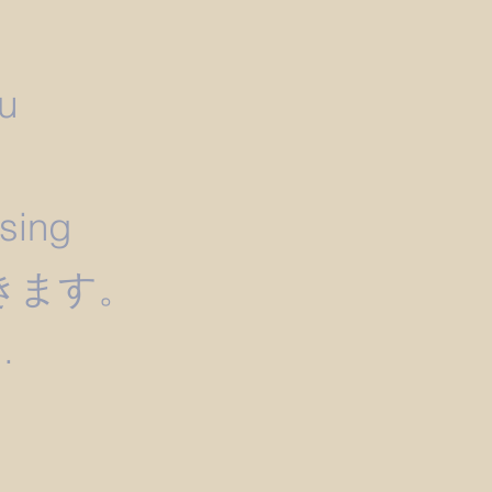
u
）
ssing
きます。
.