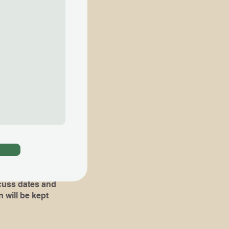
ial lessons are
知らせ下さい​
。​その場合 ,体験
組み立て易くなりま
oks or pieces
!)
dates and
 will be kept