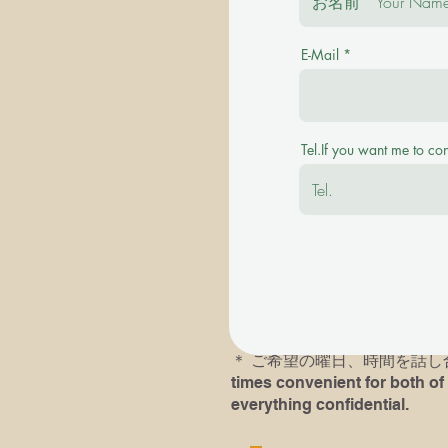
E-Mail
＊ご質問を事前にお伺い致します。 Plea
＊その後に有料の体験レッスンを受け付けます。
Tel.If you want me to co
available with a fee.
＊英語での、あるいは英語ピ
＊以前にピアノレッスン受講歴
レッスンにおいでになられる
す。If you or your child( chil
he/she had played last time an
＊​ ご希望の曜日、時間を話し合い
times convenient for both of 
everything confidential.