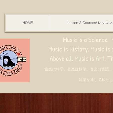
HOME
Lesson & Courses/ レッ
Music is a Science. M
Music is History. Music is phy
ve all, Music is Art. Through music, w
音楽は科学、音楽は数学、音楽は言語、
音楽を通して私たち