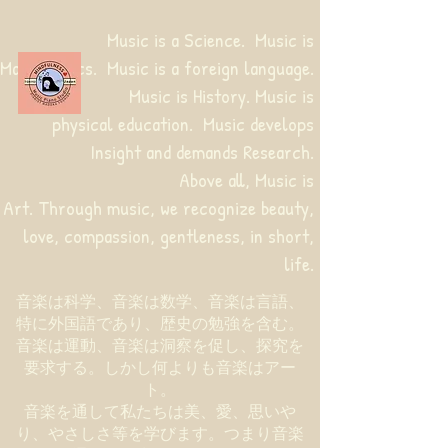
Music is a Science. Music is
Mathematics. Music is a foreign language.
Music is History. Music is
physical education.
Music develops
Insight and demands Research.
Above all, Music is
Art. Through music, we recognize beauty,
love, compassion, gentleness, in short,
life.
音楽は科学、音楽は数学、音楽は言語、
特に外国語であり、歴史の勉強を含む。
音楽は運動、音楽は洞察を促し、探究を
要求する。しかし何よりも音楽はアー
ト。
音楽を通して私たちは美、愛、思いや
り、やさしさ等を学びます。つまり音楽