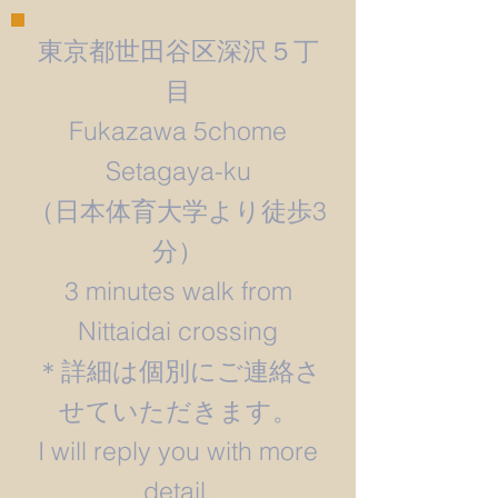
東京都世田谷区深沢５丁
目
Fukazawa 5chome
Setagaya-ku
​（日本体育大学より徒歩3
分）
3 minutes walk from
Nittaidai crossing
＊詳細は個別にご連絡さ
せていただきます。
​I will reply you with more
detail.