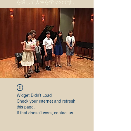
を通して人生を学ぶのです。
Widget Didn’t Load
Check your internet and refresh
this page.
If that doesn’t work, contact us.