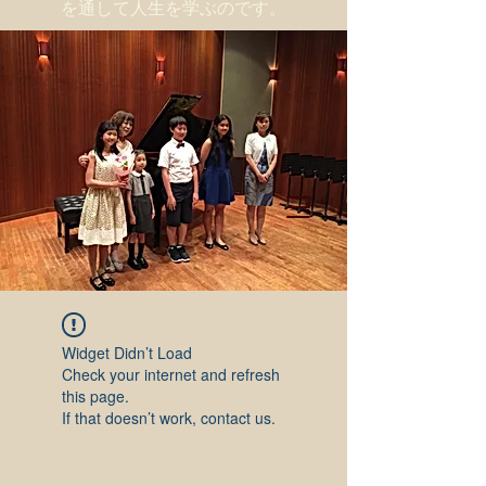
を通して人生を学ぶのです。
Widget Didn’t Load
Check your internet and refresh
this page.
If that doesn’t work, contact us.