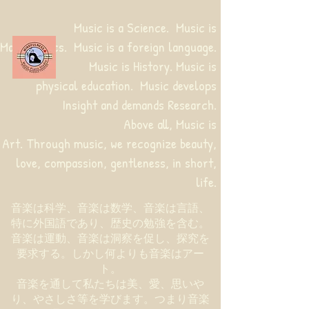
Music is a Science. Music is
Mathematics. Music is a foreign language.
Music is History. Music is
physical education.
Music develops
Insight and demands Research.
Above all, Music is
Art. Through music, we recognize beauty,
love, compassion, gentleness, in short,
life.
音楽は科学、音楽は数学、音楽は言語、
特に外国語であり、歴史の勉強を含む。
音楽は運動、音楽は洞察を促し、探究を
要求する。しかし何よりも音楽はアー
ト。
音楽を通して私たちは美、愛、思いや
り、やさしさ等を学びます。つまり音楽