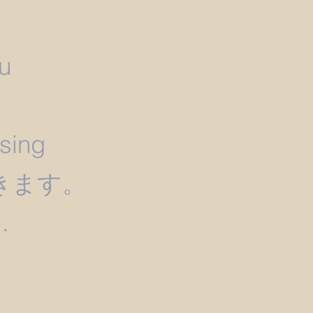
u
）
ssing
きます。
.