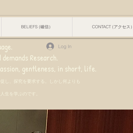
BELIEFS (確信）
CONTACT (アクセス
uage.
Log In
nd demands Research.
 gentleness, in short, life.
を促し、探究を要求する。しかし何よりも
て人生を学ぶのです。