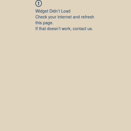
Widget Didn’t Load
Check your internet and refresh
this page.
If that doesn’t work, contact us.