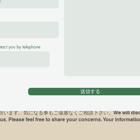
se feel free to ask me any questions！
(¥2500 for 40 minutes, ¥3000 for 60 minutes Tr
ntact you by telephone
アノレッスンをご希望の場合、お子様の英語レヴェル、環境をお
がある方は最後に弾いていた曲や、使っていた本を教えて下さい
時には完璧でなくても、何か弾いて頂けますと、今後の展望が
送信する
dren) had piano lessons before, please let me know what bo
d if possible, bring the book and play for me( It's not a test
ます。気になる事もご遠慮なくご相談下さい。We will discuss 
us. Please feel free to share your concerns. Your information