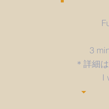
F
3 min
＊詳細
​I