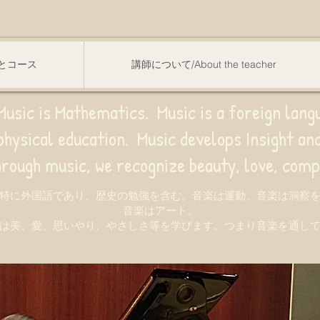
スンとコース
講師について/About the teacher
usic is Mathematics. Music is a foreign lang
sical education.
Music develops Insight a
e recognize beauty, love, compassion,
特に外国語であり、歴史の勉強を含む。音楽は運動、音楽は洞察
音楽はアート。
は美、愛、思いやり、やさしさ等を学びます。つまり音楽を通し