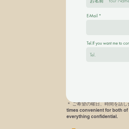
E-Mail
＊ご質問を事前にお伺い致します。 Plea
＊その後に有料の体験レッスンを受け付けます。
Tel.If you want me to co
available with a fee.
＊英語での、あるいは英語ピ
＊以前にピアノレッスン受講歴
レッスンにおいでになられる
す。If you or your child( chil
he/she had played last time an
＊​ ご希望の曜日、時間を話し合い
times convenient for both of 
everything confidential.