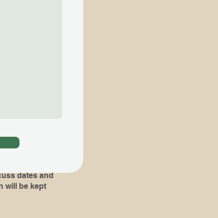
ial lessons are
知らせ下さい​
。​その場合 ,体験
組み立て易くなりま
oks or pieces
!)
dates and
 will be kept