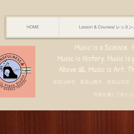
HOME
Lesson & Courses/ レッ
Music is a Science. M
Music is History. Music is phy
ve all, Music is Art. Through music, w
音楽は科学、音楽は数学、音楽は言語、
音楽を通して私たち