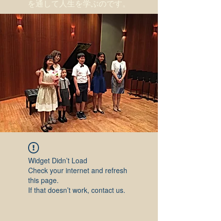
を通して人生を学ぶのです。
Widget Didn’t Load
Check your internet and refresh
this page.
If that doesn’t work, contact us.