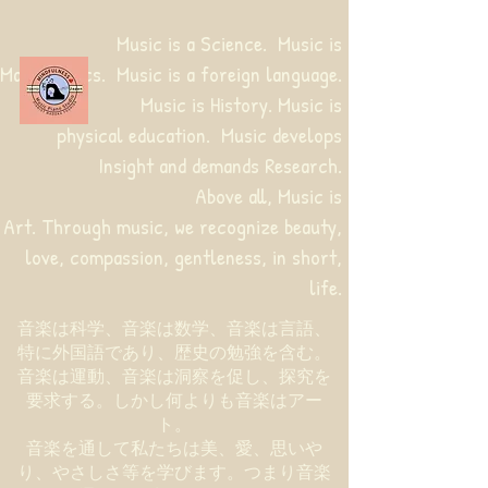
Music is a Science. Music is
Mathematics. Music is a foreign language.
Music is History. Music is
physical education.
Music develops
Insight and demands Research.
Above all, Music is
Art. Through music, we recognize beauty,
love, compassion, gentleness, in short,
life.
音楽は科学、音楽は数学、音楽は言語、
特に外国語であり、歴史の勉強を含む。
音楽は運動、音楽は洞察を促し、探究を
要求する。しかし何よりも音楽はアー
ト。
音楽を通して私たちは美、愛、思いや
り、やさしさ等を学びます。つまり音楽