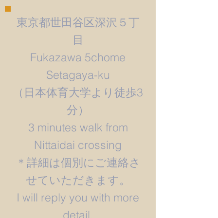
東京都世田谷区深沢５丁
目
Fukazawa 5chome
Setagaya-ku
​（日本体育大学より徒歩3
分）
3 minutes walk from
Nittaidai crossing
＊詳細は個別にご連絡さ
せていただきます。
​I will reply you with more
detail.