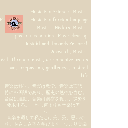
Music is a Science. Music is
Mathematics. Music is a foreign language.
Music is History. Music is
physical education.
Music develops
Insight and demands Research.
Above all, Music is
Art. Through music, we recognize beauty,
love, compassion, gentleness, in short,
life.
音楽は科学、音楽は数学、音楽は言語、
特に外国語であり、歴史の勉強を含む。
音楽は運動、音楽は洞察を促し、探究を
要求する。しかし何よりも音楽はアー
ト。
音楽を通して私たちは美、愛、思いや
り、やさしさ等を学びます。つまり音楽