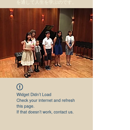
を通して人生を学ぶのです。
Widget Didn’t Load
Check your internet and refresh
this page.
If that doesn’t work, contact us.