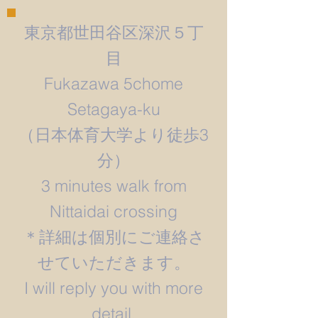
東京都世田谷区深沢５丁
目
Fukazawa 5chome
Setagaya-ku
​（日本体育大学より徒歩3
分）
3 minutes walk from
Nittaidai crossing
＊詳細は個別にご連絡さ
せていただきます。
​I will reply you with more
detail.