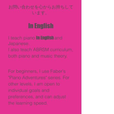
お問い合わせを心からお持ちして
います。
In English
I teach piano
in English
and
Japanese.
I also teach ABRSM curriculum,
both piano and music theory.
For beginners, I use Faber's
"Piano Adventures" series. For
other levels, I am open to
individual goals and
preferences, and can adjust
the learning speed.