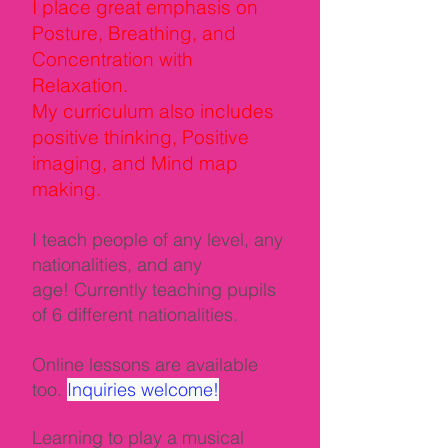
I place great emphasis on
Posture, Breathing, and
Concentration with
Relaxation.
My curriculum also includes
positive thinking, Positive
imaging, and Mind map
making.
I teach people of any level, any
nationalities, and any
age!
Currently teaching pupils
of 6 different nationalities.
Online lessons are available
too.
Inquiries welcome!
Learning to play a musical