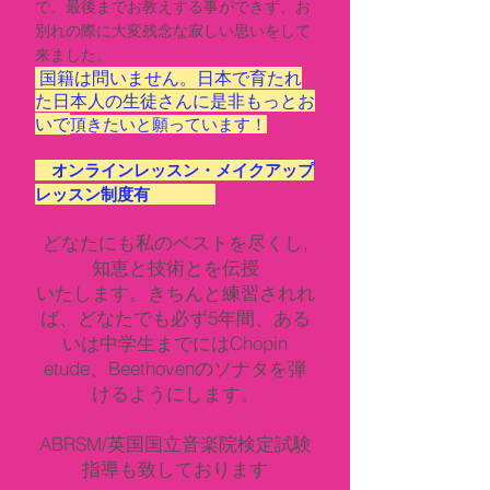
で、最後までお教えする事ができず、お
別れの際に大変残念な寂しい思いをして
来ました。
国籍は問いません。日本で育たれ
た日本人の生徒さんに
是非もっとお
いで
頂きたいと願っています！
​
オンラインレッスン・メイクアップ
レッスン制度有
どなたにも私のベストを尽くし,
知恵と技術とを伝授
いたします。きちんと
練習されれ
ば、どなたでも必ず
5年間、ある
いは
中学生までにはChopin
etude、Beethovenのソナタを弾
けるようにします。
ABRSM/英国国立音楽院検定試験
指導も致しております