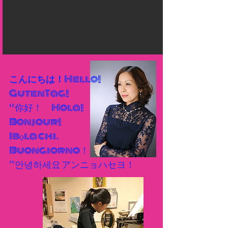
こんにちは！
Hello!
GutenTag!
“你好！ Hola!
Bonjour!
Ibọla chi.
Buongiorno！
”안녕하세요 アンニョハセヨ！