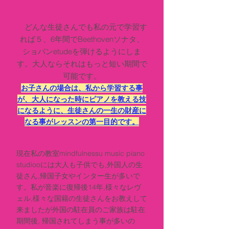
どんな生徒さんでも私の元で学習す
れば５、6年間でBeethovenソナタ、
ショパンetudeを弾けるようにしま
す。大人ならそれはもっと短い期間で
可能です。
お子さんの場合は、私から学習する事
が、大人になった時にピアノを教える技
になるように、
生徒さんの一生の財産に
なる事が
レッスンの第一目的です。
現在私の教室
mindfulnessu music piano
studioo
には大人も子供でも,外国人の生
徒さん,帰国子女やインター生が多いで
す。私が音楽に復帰後14年,様々なレヴ
ェル,様々な国籍の生徒さんをお教えして
来ましたが外国の駐在員のご家族は駐在
期間後, 帰国されてしまう事が多いの