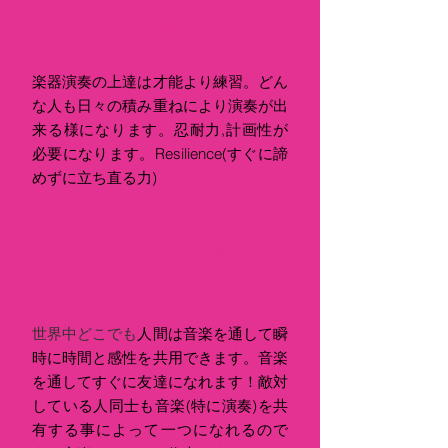
3, Resilience, 集中力、努力す
る習慣が養われる。
楽器演奏の上達は才能より練習。どん
な人も日々の積み重ねにより演奏が出
来る様になります。忍耐力,計画性が
必要になります。Resilience(すぐに諦
めずに立ち直る力)
４音楽は世界共通、言葉以上の
コミュニケーションツールであ
る
世界中どこでも
人間は音楽を通して瞬
時に時間と感性を共用できます。音楽
を通してすぐに友達になれます！敵対
している人同士も音楽(特に演奏)を共
有する事によって一つになれるので