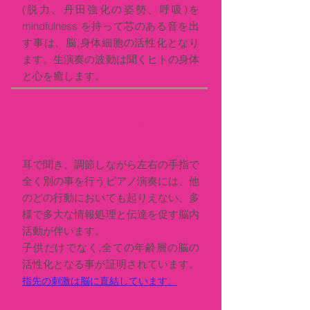
(脱力、丹田強化の姿勢、呼吸)を
mindfulness を持って芯のある音を出
す事は、脳,身体細胞の活性化となり
ます。生演奏の波動は聞くヒトの身体
と心を癒します。
２、楽器(ピアノ)演奏は脳内活
動を最高に活性化する。
耳で聞き、調節しながら左右の手指で
全く別の事を行うピアノ演奏には、他
のどの行動においても起りえない、多
様で多大な情報処理と伝達を促す脳内
活動が伴います。
子供だけでなく,全ての年齢層の脳の
活性化となる事が証明されています。
指先の刺激は脳に直結しています。