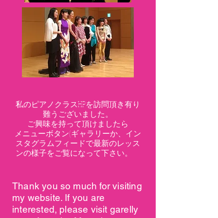
私のピアノクラスHPを訪問頂き有り
難うございました。
ご興味を持って頂けましたら
メニューボタン(ギャラリーか、イン
スタグラムフィードで最新の
レッス
ンの様子をご覧になって下さい。
Thank you so much for visiting
my website. If you are
interested, please visit garelly