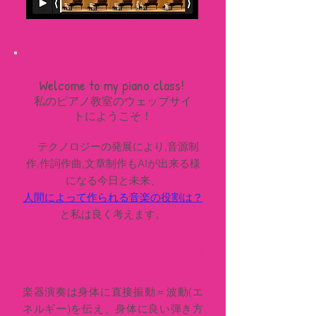
Welcom
e to my
piano
class!
​私のピアノ教室のウェッブサイ
トにようこそ！
テクノロジーの発展により,音源制
作,作詞作曲,文章制作も
AIが出来る様
になる今日と未来、
人間によって作られる音
楽の役割は？
と私は良く考えます。
１、
楽器演奏は心身への癒しの
源
楽器演奏は身体に直接振動＝波動(エ
ネルギー)を伝え、身体に良い弾き方