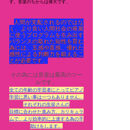
す。音楽のちからは偉大です。
人間が支配されるのではな
く、より良い人間社会の発展
に使う
プログラムを生み出す
バランス
の取れた
知性を育む
為には、五感や直感、優れた
感性による判断力を鍛えるこ
とが必要です。
その為には音楽は最高のツー
ルです。
全ての年齢の学習者に
とって
ピアノ
学習に悪い事は一つもありません。
そ
れぞれの
生徒さんの
目標に合わせた
進み方、カリキュラ
ムで、より効率的に上達する為の手
助けをします。