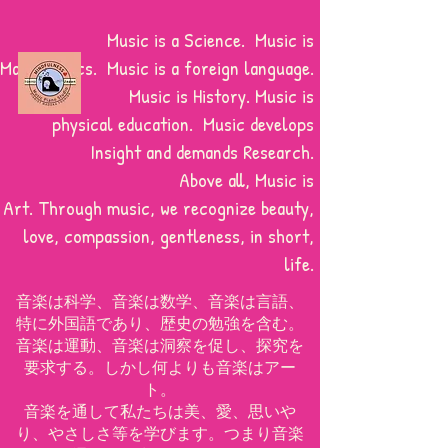
Music is a Science. Music is
Mathematics. Music is a foreign language.
Music is History. Music is
physical education.
Music develops
Insight and demands Research.
Above all, Music is
Art. Through music, we recognize beauty,
love, compassion, gentleness, in short,
life.
音楽は科学、音楽は数学、音楽は言語、
特に外国語であり、歴史の勉強を含む。
音楽は運動、音楽は洞察を促し、探究を
要求する。しかし何よりも音楽はアー
ト。
音楽を通して私たちは美、愛、思いや
り、やさしさ等を学びます。つまり音楽