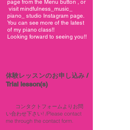
page from the Menu button , or
visit mindfulness_music_
piano_ studio Instagram page.
You can see more of the latest
of my piano class!!
Looking forward to seeing you!!
​体験レッスンのお申し込み /
Trial lesson(s)
コンタクトフォームよりお問
い合わせ下さい! /Please contact
me through the contact form.